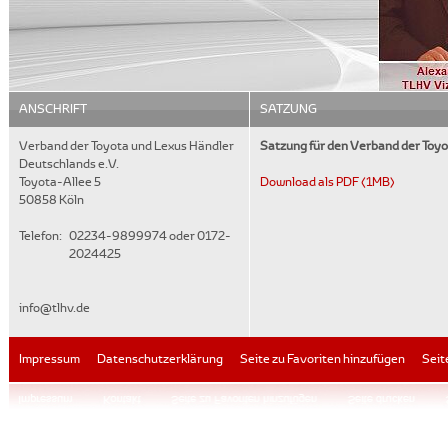
ANSCHRIFT
SATZUNG
Verband der Toyota und Lexus Händler
Satzung für den Verband der Toyo
Deutschlands e.V.
Toyota-Allee 5
Download als PDF (1MB)
50858 Köln
Telefon:
02234-9899974 oder 0172-
2024425
info@tlhv.de
Impressum
Datenschutzerklärung
Seite zu Favoriten hinzufügen
Seit