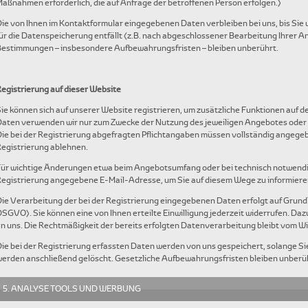
aßnahmen erforderlich, die auf Anfrage der betroffenen Person erfolgen.)
ie von Ihnen im Kontaktformular eingegebenen Daten verbleiben bei uns, bis Sie
ür die Datenspeicherung entfällt (z.B. nach abgeschlossener Bearbeitung Ihrer A
estimmungen – insbesondere Aufbewahrungsfristen – bleiben unberührt.
egistrierung auf dieser Website
ie können sich auf unserer Website registrieren, um zusätzliche Funktionen auf 
aten verwenden wir nur zum Zwecke der Nutzung des jeweiligen Angebotes oder Die
ie bei der Registrierung abgefragten Pflichtangaben müssen vollständig angege
egistrierung ablehnen.
ür wichtige Änderungen etwa beim Angebotsumfang oder bei technisch notwendi
egistrierung angegebene E-Mail-Adresse, um Sie auf diesem Wege zu informiere
ie Verarbeitung der bei der Registrierung eingegebenen Daten erfolgt auf Grundlage
SGVO). Sie können eine von Ihnen erteilte Einwilligung jederzeit widerrufen. Dazu
n uns. Die Rechtmäßigkeit der bereits erfolgten Datenverarbeitung bleibt vom W
ie bei der Registrierung erfassten Daten werden von uns gespeichert, solange Sie
erden anschließend gelöscht. Gesetzliche Aufbewahrungsfristen bleiben unberü
5. ANALYSE TOOLS UND WERBUNG