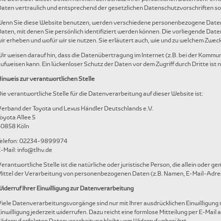
aten vertraulich und entsprechend der gesetzlichen Datenschutzvorschriften s
Wenn Sie diese Website benutzen, werden verschiedene personenbezogene Date
aten, mit denen Sie persönlich identifiziert werden können. Die vorliegende Dat
ir erheben und wofür wir sie nutzen. Sie erläutert auch, wie und zu welchem Zwec
ir weisen darauf hin, dass die Datenübertragung im Internet (z.B. bei der Kommun
ufweisen kann. Ein lückenloser Schutz der Daten vor dem Zugriff durch Dritte ist n
inweis zur verantwortlichen Stelle
ie verantwortliche Stelle für die Datenverarbeitung auf dieser Website ist:
erband der Toyota und Lexus Händler Deutschlands e.V.
oyota Allee 5
50858 Köln
Telefon: 02234-9899974
-Mail: info@tlhv.de
erantwortliche Stelle ist die natürliche oder juristische Person, die allein oder
ittel der Verarbeitung von personenbezogenen Daten (z.B. Namen, E-Mail-Adress
iderruf Ihrer Einwilligung zur Datenverarbeitung
iele Datenverarbeitungsvorgänge sind nur mit Ihrer ausdrücklichen Einwilligung m
inwilligung jederzeit widerrufen. Dazu reicht eine formlose Mitteilung per E-Mail 