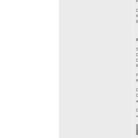
M
D
f
B
R
S
D
D
R
F
R
D
D
a
D
w