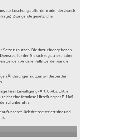
 uns zur Löschung auffordern oder der Zweck
nfrage). Zwingende gesetzliche
der Seite zu nutzen. Die dazu eingegebenen
nstes, für den Sie sich registriert haben.
ben werden. Anderenfalls werden wir die
gen Änderungen nutzen wir die bei der
n.
 Ihrer Einwilligung (Art. 6 Abs. 1 lit. a
 reicht eine formlose Mitteilung per E-Mail
iderruf unberührt.
 auf unserer Website registriert sind und
hrt.