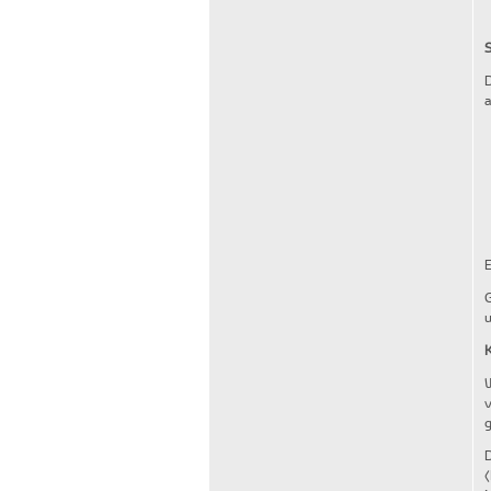
D
a
G
u
W
v
g
D
(