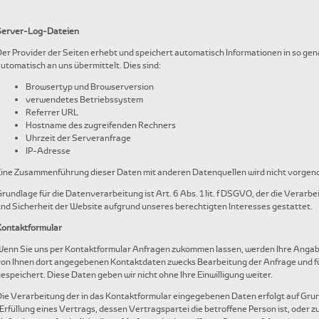
Server-Log-Dateien
er Provider der Seiten erhebt und speichert automatisch Informationen in so ge
utomatisch an uns übermittelt. Dies sind:
Browsertyp und Browserversion
verwendetes Betriebssystem
Referrer URL
Hostname des zugreifenden Rechners
Uhrzeit der Serveranfrage
IP-Adresse
Eine Zusammenführung dieser Daten mit anderen Datenquellen wird nicht vorge
rundlage für die Datenverarbeitung ist Art. 6 Abs. 1 lit. f DSGVO, der die Verar
nd Sicherheit der Website aufgrund unseres berechtigten Interesses gestattet.
Kontaktformular
enn Sie uns per Kontaktformular Anfragen zukommen lassen, werden Ihre Angab
on Ihnen dort angegebenen Kontaktdaten zwecks Bearbeitung der Anfrage und für
espeichert. Diese Daten geben wir nicht ohne Ihre Einwilligung weiter.
ie Verarbeitung der in das Kontaktformular eingegebenen Daten erfolgt auf Grund
Erfüllung eines Vertrags, dessen Vertragspartei die betroffene Person ist, oder 