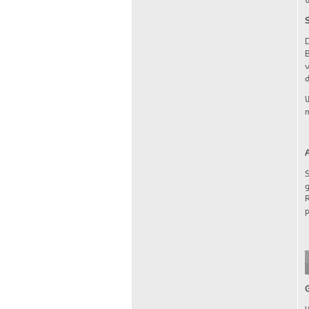
W
D
B
v
d
W
A
S
g
R
p