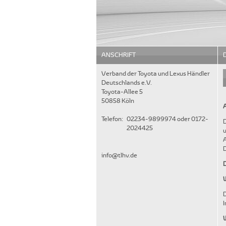
ANSCHRIFT
Verband der Toyota und Lexus Händler
Deutschlands e.V.
Toyota-Allee 5
50858 Köln
Telefon:
02234-9899974 oder 0172-
D
2024425
u
A
info@tlhv.de
W
D
W