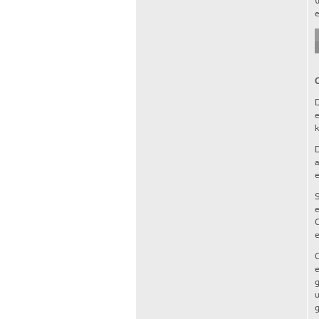
W
e
D
e
k
D
a
e
S
e
C
e
C
e
g
u
g