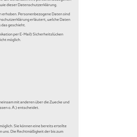
owie dieser Datenschutzerklärung.
n erhoben. Personenbezogene Daten sind
enschutzerklärung erläutert, welche Daten
k das geschieht.
ikation per E-Mail) Sicherheitslücken
icht möglich.
 gemeinsam mit anderen über die Zwecke und
en o. Ä.) entscheidet.
öglich. Sie können eine bereits erteilte
an uns. Die Rechtmäßigkeit der bis zum