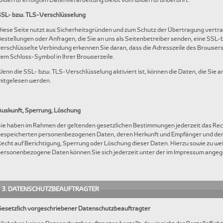
iderruf erfolgten Datenverarbeitung bleibt vom Widerruf unberührt.
SSL- bzw. TLS-Verschlüsselung
iese Seite nutzt aus Sicherheitsgründen und zum Schutz der Übertragung vertraul
estellungen oder Anfragen, die Sie an uns als Seitenbetreiber senden, eine SSL
erschlüsselte Verbindung erkennen Sie daran, dass die Adresszeile des Browsers 
em Schloss-Symbol in Ihrer Browserzeile.
enn die SSL- bzw. TLS-Verschlüsselung aktiviert ist, können die Daten, die Sie an
mitgelesen werden.
uskunft, Sperrung, Löschung
ie haben im Rahmen der geltenden gesetzlichen Bestimmungen jederzeit das Rech
espeicherten personenbezogenen Daten, deren Herkunft und Empfänger und den 
echt auf Berichtigung, Sperrung oder Löschung dieser Daten. Hierzu sowie zu w
ersonenbezogene Daten können Sie sich jederzeit unter der im Impressum ange
3. DATENSCHUTZBEAUFTRAGTER
Gesetzlich vorgeschriebener Datenschutzbeauftragter