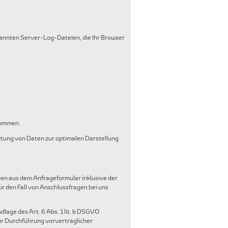
nannten Server-Log-Dateien, die Ihr Browser
nommen.
beitung von Daten zur optimalen Darstellung
en aus dem Anfrageformular inklusive der
 den Fall von Anschlussfragen bei uns
lage des Art. 6 Abs. 1 lit. b DSGVO
zur Durchführung vorvertraglicher