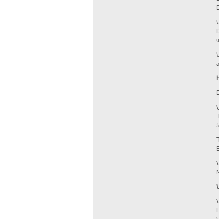
D
D
w
W
a
H
D
V
T
E
V
M
W
V
E