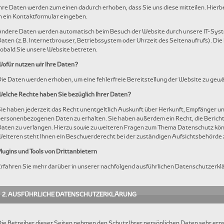
hre Daten werden zum einen dadurch erhoben, dass Sie uns diese mitteilen. Hierbei
n ein Kontaktformular eingeben.
ndere Daten werden automatisch beim Besuch der Website durch unsere IT-Syste
aten (z.B. Internetbrowser, Betriebssystem oder Uhrzeit des Seitenaufrufs). Die
obald Sie unsere Website betreten.
ofür nutzen wir Ihre Daten?
ie Daten werden erhoben, um eine fehlerfreie Bereitstellung der Website zu gewä
elche Rechte haben Sie bezüglich Ihrer Daten?
ie haben jederzeit das Recht unentgeltlich Auskunft über Herkunft, Empfänger u
ersonenbezogenen Daten zu erhalten. Sie haben außerdem ein Recht, die Berich
aten zu verlangen. Hierzu sowie zu weiteren Fragen zum Thema Datenschutz könn
eiteren steht Ihnen ein Beschwerderecht bei der zuständigen Aufsichtsbehörde 
lugins und Tools von Drittanbietern
rfahren Sie mehr darüber in unserer nachfolgend ausführlichen Datenschutzerkl
2. AUSFÜHRLICHE DATENSCHUTZERKLÄRUNG
ie Betreiber dieser Seiten nehmen den Schutz Ihrer persönlichen Daten sehr er