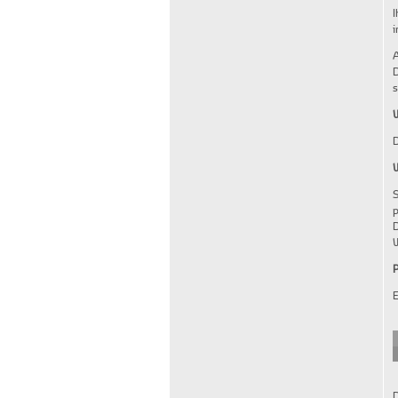
I
i
A
D
s
W
D
W
S
p
D
W
P
E
D