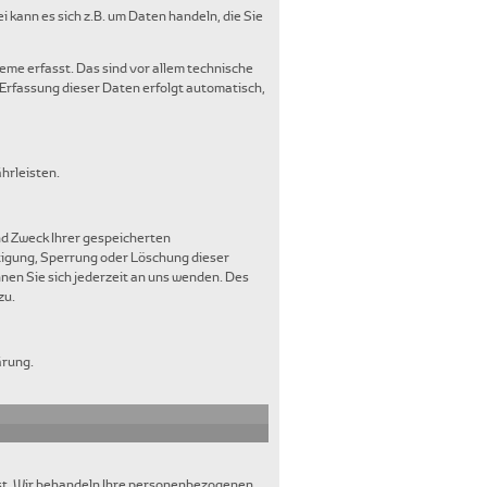
 kann es sich z.B. um Daten handeln, die Sie
me erfasst. Das sind vor allem technische
 Erfassung dieser Daten erfolgt automatisch,
hrleisten.
nd Zweck Ihrer gespeicherten
tigung, Sperrung oder Löschung dieser
en Sie sich jederzeit an uns wenden. Des
zu.
ärung.
nst. Wir behandeln Ihre personenbezogenen