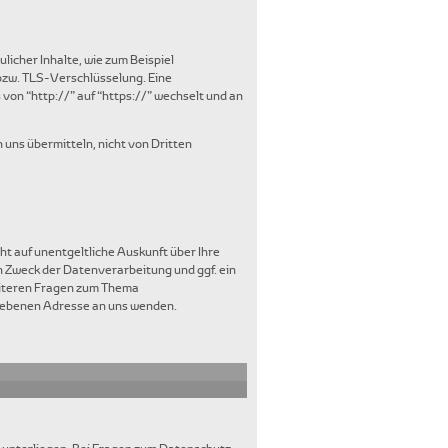
icher Inhalte, wie zum Beispiel
-bzw. TLS-Verschlüsselung. Eine
von “http://” auf “https://” wechselt und an
 uns übermitteln, nicht von Dritten
t auf unentgeltliche Auskunft über Ihre
Zweck der Datenverarbeitung und ggf. ein
eiteren Fragen zum Thema
gebenen Adresse an uns wenden.