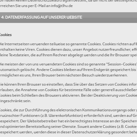
ir haben keinen Datenschutzbeauftragten bestellt, da wir nicht der Bestellpflic
rreichen Sie uns per E-Mail an info@tlhv.de
4. DATENERFASSUNG AUF UNSERER WEBSITE
Cookies
ie Internetseiten verwenden teilweise so genannte Cookies. Cookies richten auf
nthalten keine Viren. Cookies dienen dazu, unser Angebot nutzerfreundlicher, eff
leine Textdateien, die auf Ihrem Rechner abgelegt werden und die Ihr Browser spe
ie meisten der von uns verwendeten Cookies sind so genannte “Session-Cookies”
utomatisch gelöscht. Andere Cookies bleiben auf Ihrem Endgerät gespeichert bis 
rmöglichen es uns, Ihren Browser beim nächsten Besuch wiederzuerkennen.
ie können Ihren Browser so einstellen, dass Sie über das Setzen von Cookies infor
rlauben, die Annahme von Cookies für bestimmte Fälle oder generell ausschließ
ookies beim Schließen des Browsers aktivieren. Bei der Deaktivierung von Cookie
ingeschränkt sein.
ookies, die zur Durchführung des elektronischen Kommunikationsvorgangs oder z
rwünschter Funktionen (z.B. Warenkorbfunktion) erforderlich sind, werden auf Gru
espeichert. Der Websitebetreiber hat ein berechtigtes Interesse an der Speicher
nd optimierten Bereitstellung seiner Dienste. Soweit andere Cookies (z.B. Cookie
espeichert werden, werden diese in dieser Datenschutzerklärung gesondert beh